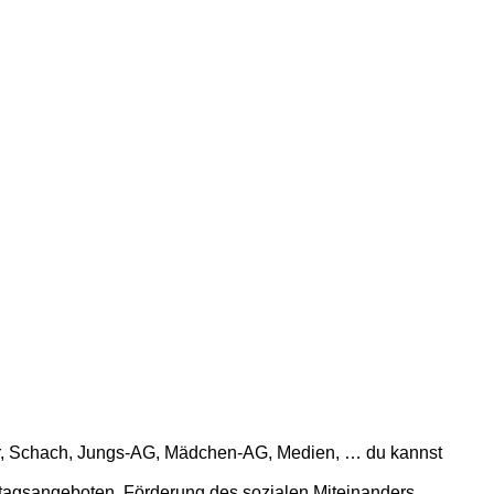
r, Schach, Jungs-AG, Mädchen-AG, Medien, … du kannst
tagsangeboten, Förderung des sozialen Miteinanders