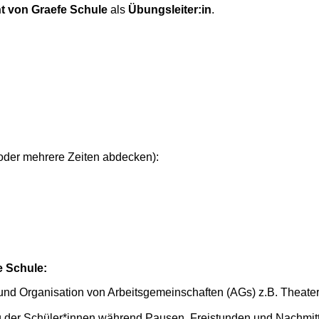
t von Graefe Schule
als
Übungsleiter:in
.
 oder mehrere Zeiten abdecken):
e Schule:
und Organisation von Arbeitsgemeinschaften (AGs)
z.B. Theate
g der Schüler*innen während Pausen, Freistunden und Nachmit